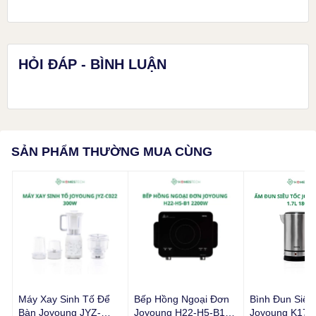
HỎI ĐÁP - BÌNH LUẬN
SẢN PHẨM THƯỜNG MUA CÙNG
Máy Xay Sinh Tố Để
Bếp Hồng Ngoại Đơn
Bình Đun Siêu
Bếp được trang bị các nút cảm ứng có tiếng Việt dễ dàng thao tác
Bàn Joyoung JYZ-
Joyoung H22-H5-B1
Joyoung K17-S