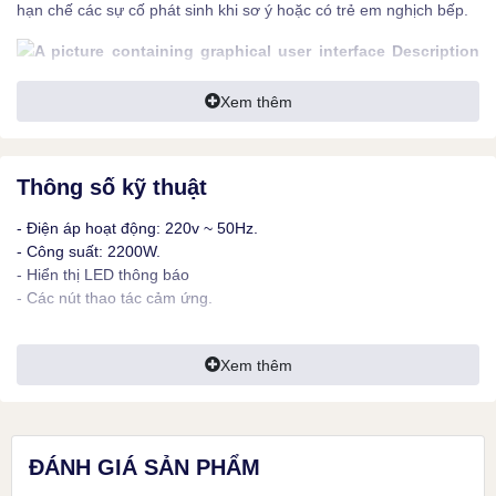
hạn chế các sự cố phát sinh khi sơ ý hoặc có trẻ em nghịch bếp.
Xem thêm
Với 6 món ăn thường gặp được thiết lập sẵn, chỉ cần một lần
chạm, mọi thứ sẽ được diễn ra tự động. Tiết kiệm thời gian, công
sức và tối ưu chi phí năng lượng.
Thông số kỹ thuật
Ngoài ra, bạn cũng có thể tùy chình để nấu nhiều món ăn khác
nhau với khả năng điều chình nhiệt độ và hẹn giờ thủ công.
- Điện áp hoạt động: 220v ~ 50Hz.
- Công suất: 2200W.
- Hiển thị LED thông báo
- Các nút thao tác cảm ứng.
Xem thêm
ĐÁNH GIÁ SẢN PHẨM