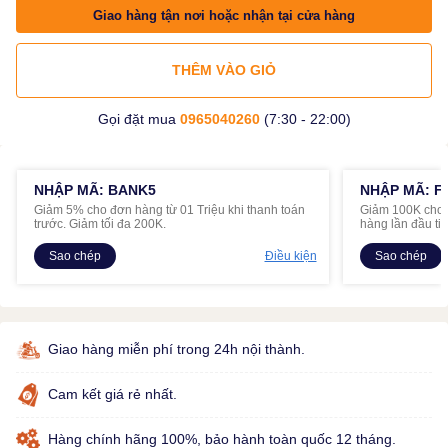
Giao hàng tận nơi hoặc nhận tại cửa hàng
THÊM VÀO GIỎ
Gọi đặt mua
0965040260
(7:30 - 22:00)
NHẬP MÃ: BANK5
NHẬP MÃ: F
Giảm 5% cho đơn hàng từ 01 Triệu khi thanh toán
Giảm 100K cho đ
trước. Giảm tối đa 200K.
hàng lần đầu ti
Sao chép
Điều kiện
Sao chép
Giao hàng miễn phí trong 24h nội thành.
Cam kết giá rẻ nhất.
Hàng chính hãng 100%, bảo hành toàn quốc 12 tháng.