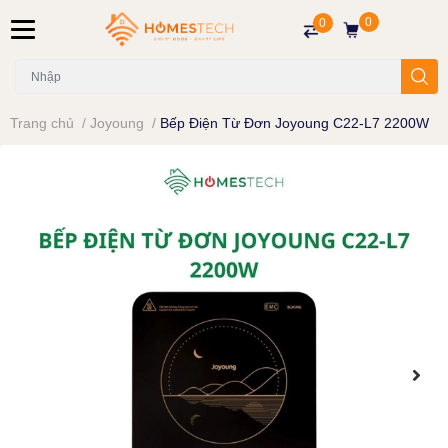
0
0
Trang chủ
/
Joyoung
/
Bếp Điện Từ Đơn Joyoung C22-L7 2200W