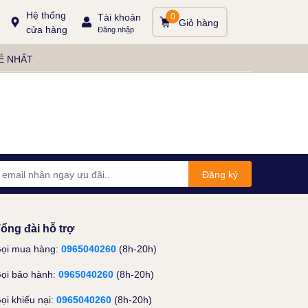
Hệ thống
Tài khoản
0
Giỏ hàng
cửa hàng
Đăng nhập
Ẻ NHẤT
Đăng ký
ổng đài hỗ trợ
ọi mua hàng:
0965040260
(8h-20h)
ọi bảo hành:
0965040260
(8h-20h)
ọi khiếu nại:
0965040260
(8h-20h)