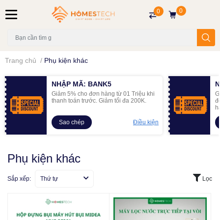
0
0
Trang chủ
/
Phụ kiện khác
NHẬP MÃ: BANK5
N
Giảm 5% cho đơn hàng từ 01 Triệu khi
G
thanh toán trước. Giảm tối đa 200K.
đ
h
Sao chép
Điều kiện
Phụ kiện khác
Sắp xếp:
Thứ tự
Lọc