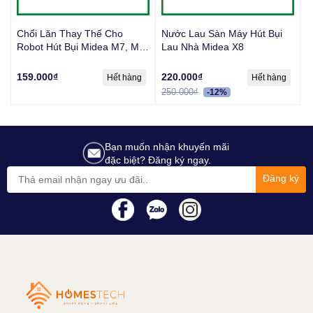
Chổi Lăn Thay Thế Cho
Nước Lau Sàn Máy Hút Bụi
Robot Hút Bụi Midea M7, M7
Lau Nhà Midea X8
Pro, S8+
159.000₫
220.000₫
Hết hàng
Hết hàng
250.000₫
-12%
Bạn muốn nhận khuyến mãi
đặc biệt? Đăng ký ngay.
Đăng ký