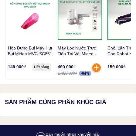
Hộp Đựng Bụi Máy Hút
Máy Lọc Nước Trực
Chổi Lăn Thay
Bụi Midea MVC-SC861
Tiếp Tại Vòi Midea
Cho Robot Hút
MC122-2
Midea M7, M7 
S8+
149.000₫
490.000₫
159.000₫
Hết hàng
H
1.350.000₫
-64%
Homestech
cam kết luôn cung cấp hàng chính hãng với giá tốt
SẢN PHẨM CÙNG PHÂN KHÚC GIÁ
nhất cho khách hàng.
Bạn muốn nhận khuyến mãi