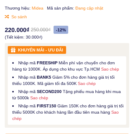
Thương hiệu:
Midea
Mã sản phẩm:
Đang cập nhật
So sánh
220.000₫
250.000₫
-12%
(Tiết kiệm:
30.000₫
)
KHUYẾN MÃI - ƯU ĐÃI
Nhập mã
FREESHIP
Miễn phí vận chuyển cho đơn
hàng từ 1000K. Áp dụng cho khu vực Tp.HCM
Sao chép
Nhập mã
BANK5
Giảm 5% cho đơn hàng giá trị tối
thiểu 1000K. Mã giảm tối đa 500K
Sao chép
Nhập mã
SECOND200
Tặng phiếu mua hàng khi mua
từ 5000k
Sao chép
Nhập mã
FIRST150
Giảm 150K cho đơn hàng giá trị tối
thiểu 5000K cho khách hàng lần đầu tiên mua hàng
Sao
chép