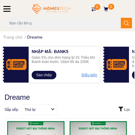
0
0
Trang chủ
/
Dreame
NHẬP MÃ: BANK5
N
Giảm 5% cho đơn hàng từ 01 Triệu khi
G
thanh toán trước. Giảm tối đa 200K.
đ
h
Sao chép
Điều kiện
Dreame
Sắp xếp:
Thứ tự
Lọc