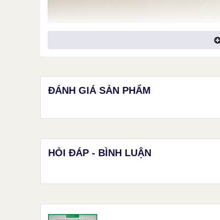
ĐÁNH GIÁ SẢN PHẨM
HỎI ĐÁP - BÌNH LUẬN
Những nâng cấp giá trị của Dreame 
Lực hút