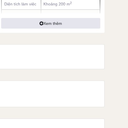
2
Diện tích làm việc
Khoảng 200 m
Dung tích hộp bụi
450 ml
Xem thêm
Dung tích bình
4L
nước sạch
Dung tích bình
4L
nước bẩn
Lưu bản đồ
3 tầng
Thời gian sạc
<6 giờ