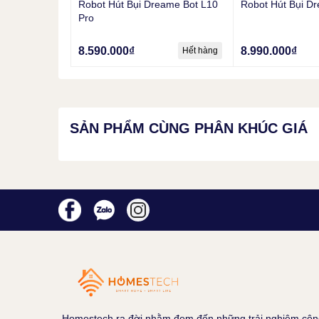
Robot Hút Bụi Dreame Bot L10
Robot Hút Bụi D
Camera ToF
kết hợp với AI cho phép Dreame Bot W10 
Pro
xác định từng loại vật cản khác nhau, hệ thống sẽ tự
giúp tối ưu thời gian và lượng pin khi dọn dẹp.
8.590.000₫
8.990.000₫
Hết hàng
Tính năng khác từ hệ thống AI
Hệ thống AI cho phép tự động phát hiện loại phòng và r
cũng như thời gian làm sạch theo các phòng khác nha
lực hút ở mức nhẹ, độ ẩm của giẻ lau ở mức tiêu chuẩ
SẢN PHẨM CÙNG PHÂN KHÚC GIÁ
phòng ăn, Dreame Bot W10 Pro sẽ sử dụng lực hút mạ
lần.
Do có thể kiểm soát và "nhìn thấy" vật thể tốt hơn, D
trong căn nhà có thảm, hiển thị được các tuyến đường 
để đảm bảo an toàn trong gia đình có các thành viên nh
Bên cạnh đó, các tính năng như Bản đồ nhiều tầng, d
chọn một vùng làm sạch nhất định theo ý gia chủ vẫn đ
Các tính năng hữu ích được duy trì
Homestech ra đời nhằm đem đến những trải nghiệm côn