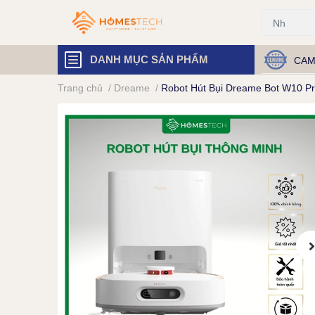
DANH MỤC SẢN PHẨM
CAM
Trang chủ
/
Dreame
/
Robot Hút Bụi Dreame Bot W10 P