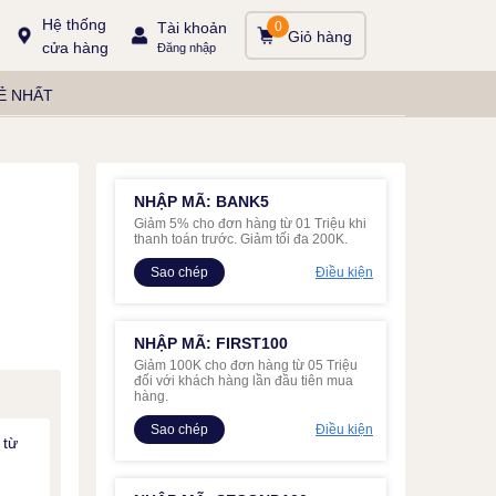
Hệ thống
Tài khoản
0
Giỏ hàng
cửa hàng
Đăng nhập
Ẻ NHẤT
NHẬP MÃ: BANK5
Giảm 5% cho đơn hàng từ 01 Triệu khi
thanh toán trước. Giảm tối đa 200K.
Sao chép
Điều kiện
NHẬP MÃ: FIRST100
Giảm 100K cho đơn hàng từ 05 Triệu
đối với khách hàng lần đầu tiên mua
hàng.
Sao chép
Điều kiện
 từ