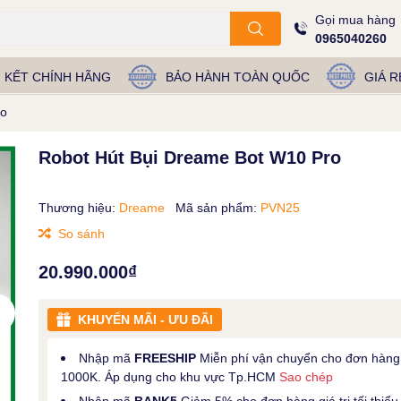
Gọi mua hàng
0965040260
 KẾT CHÍNH HÃNG
BẢO HÀNH TOÀN QUỐC
GIÁ R
ro
Robot Hút Bụi Dreame Bot W10 Pro
Thương hiệu:
Dreame
Mã sản phẩm:
PVN25
So sánh
20.990.000₫
KHUYẾN MÃI - ƯU ĐÃI
Nhập mã
FREESHIP
Miễn phí vận chuyển cho đơn hàng
1000K. Áp dụng cho khu vực Tp.HCM
Sao chép
Nhập mã
BANK5
Giảm 5% cho đơn hàng giá trị tối thiểu