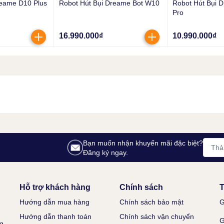
reame D10 Plus
Robot Hút Bụi Dreame Bot W10
Robot Hút Bụi 
Pro có thể phát hiện chướng ngại vật một cách thông minh và
Pro
 đề xuất các hướng tránh hoặc vượt qua vật cản hiệu quả nhất,
16.990.000₫
10.990.000₫
obot sẽ tự thiết lập công suất hút tương ứng, độ ẩm của giẻ lau
u. Ví dụ như với phòng ngủ thì Dreame Bot W10 Pro sẽ sử dụng
n và số lần lau dọn sẽ chỉ là 1. Ngược lại, với phòng bếp hay
nh, độ ẩm của giẻ nhiều hơn và xử lý phần sàn ở phòng này 2
Bạn muốn nhận khuyến mãi đặc biệt?
reame Bot W10 Pro có thể lập bản đồ chi tiết rằng ở khu vực nào
Đăng ký ngay.
đi chi tiết hơn, kèm theo đó là chế độ Child Lock - Khoá trẻ em
ỏ tuổi.
ọn theo phòng, thiết lập vùng cấm, vùng vệ sinh nhiều lần hay
Hỗ trợ khách hàng
Chính sách
T
ược duy trì trên thế hệ Dreame Bot W10 Pro.
Hướng dẫn mua hàng
Chính sách bảo mật
G
Hướng dẫn thanh toán
Chính sách vận chuyển
G
g