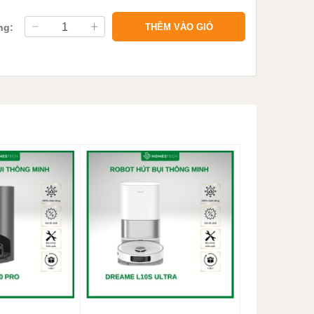
ng:
THÊM VÀO GIỎ