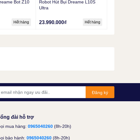
Dreame Bot Z10
Robot Hút Bụi Dreame L10S
Ultra
23.990.000₫
Hết hàng
Hết hàng
Đăng ký
ổng đài hỗ trợ
ọi mua hàng:
0965040260
(8h-20h)
ọi bảo hành:
0965040260
(8h-20h)