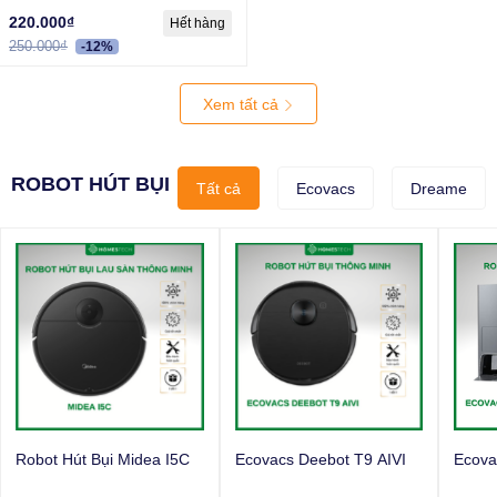
220.000₫
Hết hàng
250.000₫
-12%
Xem tất cả
ROBOT HÚT BỤI
Tất cả
Ecovacs
Dreame
Robot Hút Bụi Midea I5C
Ecovacs Deebot T9 AIVI
Ecova