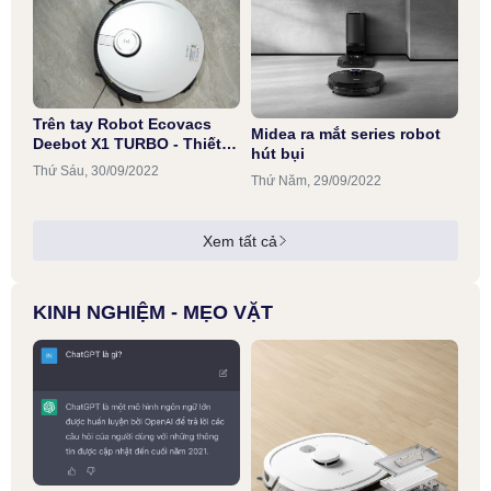
Trên tay Robot Ecovacs
Midea ra mắt series robot
Deebot X1 TURBO - Thiết
hút bụi
kế sang trọng, nhiều tính
Thứ Sáu, 30/09/2022
Thứ Năm, 29/09/2022
năng hiện đại
Xem tất cả
KINH NGHIỆM - MẸO VẶT