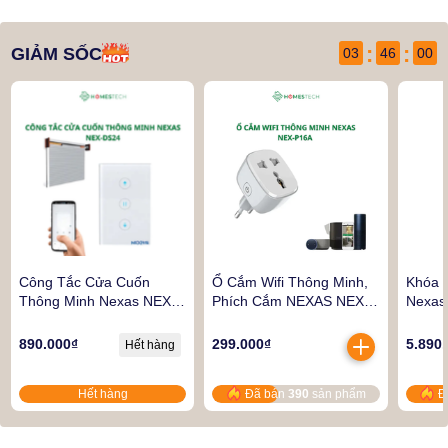
:
:
GIẢM SỐC
03
45
58
Công Tắc Cửa Cuốn
Ổ Cắm Wifi Thông Minh,
Khóa 
Thông Minh Nexas NEX-
Phích Cắm NEXAS NEX-
Nexas
DS24
P16A | Tắt Mở Bằng Điện
Chìa c
Thoại Kết Nối Wifi Hẹn
Mật K
890.000₫
299.000₫
5.890
Hết hàng
Giờ
Hết hàng
Đã bán
390
sản phẩm
Đ