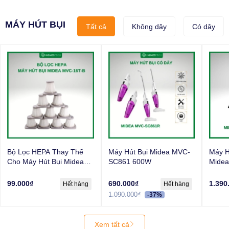
MÁY HÚT BỤI
Tất cả
Không dây
Có dây
Bộ Lọc HEPA Thay Thế
Máy Hút Bụi Midea MVC-
Máy H
Cho Máy Hút Bụi Midea
SC861 600W
Mide
MVC-16T-B
99.000₫
690.000₫
1.390
Hết hàng
Hết hàng
1.090.000₫
-37%
Xem tất cả