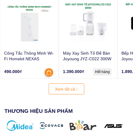
Công Tắc Thông Minh Wi-
Máy Xay Sinh Tố Để Bàn
Bếp H
Fi Homekit NEXAS
Joyoung JYZ-C022 300W
Joyou
2200
490.000₫
1.390.000₫
1.890
Hết hàng
Xem tất cả
THƯƠNG HIỆU SẢN PHẨM