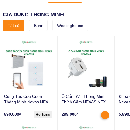
GIA DỤNG THÔNG MINH
Tất cả
Bear
Westinghouse
Công Tắc Cửa Cuốn
Ổ Cắm Wifi Thông Minh,
Khóa 
Thông Minh Nexas NEX-
Phích Cắm NEXAS NEX-
Nexas
DS24
P16A | Tắt Mở Bằng Điện
Chìa 
Thoại Kết Nối Wifi Hẹn
Mật K
890.000₫
299.000₫
5.890
Hết hàng
Giờ