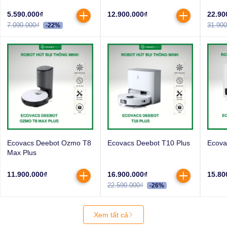
5.590.000₫
12.900.000₫
22.90
7.090.000₫
31.90
-22%
Ecovacs Deebot Ozmo T8
Ecovacs Deebot T10 Plus
Ecova
Max Plus
11.900.000₫
16.900.000₫
15.80
22.590.000₫
-26%
Xem tất cả