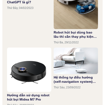
ChatGPT là gì?
Thứ Bảy, 04/02/2023
Robot hút bụi dùng bao
lâu thì cần thay phụ kiện
định kỳ?
Thứ Ba, 29/11/2022
Hệ thống tự điều hướng
(self-navigation system)
được trang bị trên robot
Thứ Sáu, 23/09/2022
thông minh là gì?
Hướng dẫn sử dụng robot
hút bụi Midea M7 Pro