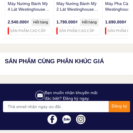
Máy Nướng Bánh Mỳ
Máy Nướng Bánh Mỳ
Máy Pha Cà P
4 Lát Westinghouse
2 Lát Westinghouse
Westinghouse
WKTTB809 1750W
WKTTB857 815W
WKCMR621 1.
1000W
2.540.000₫
1.790.000₫
1.690.000₫
Hết hàng
Hết hàng
H
Màn hình lCD hiển thị tốc độ và thời gian làm việc
SẢN PHẨM CAO CẤP
SẢN PHẨM CAO CẤP
SẢN PHẨM CA
SẢN PHẨM CÙNG PHÂN KHÚC GIÁ
Bạn muốn nhận khuyến mãi
đặc biệt? Đăng ký ngay.
Đăng ký