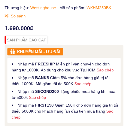
Thương hiệu:
Westinghouse
Mã sản phẩm:
WKHM250BK
So sánh
1.690.000₫
SẢN PHẨM CAO CẤP
KHUYẾN MÃI - ƯU ĐÃI
Nhập mã
FREESHIP
Miễn phí vận chuyển cho đơn
hàng từ 1000K. Áp dụng cho khu vực Tp.HCM
Sao chép
Nhập mã
BANK5
Giảm 5% cho đơn hàng giá trị tối
thiểu 1000K. Mã giảm tối đa 500K
Sao chép
Nhập mã
SECOND200
Tặng phiếu mua hàng khi mua
từ 5000k
Sao chép
Nhập mã
FIRST150
Giảm 150K cho đơn hàng giá trị tối
thiểu 5000K cho khách hàng lần đầu tiên mua hàng
Sao
chép