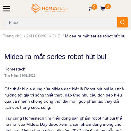
0
0
Trang chủ
/
24H CÔNG NGHỆ
/
Midea ra mắt series robot hút bụi
Midea ra mắt series robot hút bụi
Homestech
Thứ Năm, 29/09/2022
Các thiết bị gia dụng của Midea đặc biệt là Robot hút bụi lau nhà
hướng tới giá trị sống thiết thực, đáp ứng nhu cầu dọn dẹp hiệu
quả và nhanh chóng trong thời đại mới, góp phần tạo thay đổi
tích cực trong cuộc sống.
Hãy cùng
Homestech
tìm hiểu dòng sản phẩm robot hút bụi thế
hệ mới của
Midea
. Đây được xem là sản phẩm đáng mong chờ
nhất của Midea trong nửa cuối năm 2022, với đa dạng mẫu mã