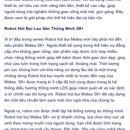
thiết bị, sở hữu các tính năng tiên tiến, thiết kế cao cấp, giúp
người dùng trải nghiệm không gian sống mát mẻ, gọn gàng. Đây
được xem là giải pháp cho thế hệ hiện đại và bận rộn.
Robot Hút Bụi Lau Sàn Thông Minh S8+
Vị trí đầu trong series Robot hút bụi Midea mới này phải nói đến
siêu phẩm
Midea S8+.
Ngoài thiết kế sang trong thể hiện sự đẳng
cấp cho không gian sống, sản phẩm này được tích hợp nhiều
chức năng thông minh giúp tiết kiệm được thời gian dọn dẹp, giúp
nhà cửa luôn trong tình trạng sạch sẽ, thoáng mát. Thời lượng
pin cực khủng hơn với khả năng sử dụng lâu dài là một trong
những dòng Robot hút bụi mạnh nhất từ trước đến nay của
Midea. S8+ được trang bị 3 cấp độ hút cùng được trang bị hệ
thống điều hướng thông minh LDS giúp robot quét vẽ và xác định
vị trí chính xác tới từng cm. Robot hút bụi Midea S8+ đã xây dựng
lên một tiêu chuẩn làm sạch mới cho ngôi nhà của chúng ta.
Ngoài ra, robot còn được thiết lập hệ thống tường ảo thông minh.
Robot hút bụi Midea S8+ xử lý nhanh chóng, lựa chọn khu vực vệ
sinh theo mong muốn của người dung, hạn chế được tình trạng
va chạm hay rơi ngã cầu thang. Đặc biệt, S8+ với công nghệ tăng