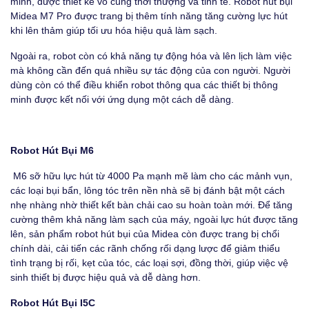
minh, được thiết kế vô cùng thời thượng và tinh tế. Robot hút bụi
Midea M7 Pro được trang bị thêm tính năng tăng cường lực hút
khi lên thảm giúp tối ưu hóa hiệu quả làm sạch.
Ngoài ra, robot còn có khả năng tự động hóa và lên lịch làm việc
mà không cần đến quá nhiều sự tác động của con người. Người
dùng còn có thể điều khiển robot thông qua các thiết bị thông
minh được kết nối với ứng dụng một cách dễ dàng.
Robot Hút Bụi M6
M6 sỡ hữu lực hút từ 4000 Pa mạnh mẽ làm cho các mảnh vụn,
các loại bụi bẩn, lông tóc trên nền nhà sẽ bị đánh bật một cách
nhẹ nhàng nhờ thiết kết bàn chải cao su hoàn toàn mới. Để tăng
cường thêm khả năng làm sạch của máy, ngoài lực hút được tăng
lên, sản phẩm robot hút bụi của Midea còn được trang bị chổi
chính dài, cải tiến các rãnh chống rối dạng lược để giảm thiểu
tình trạng bị rối, kẹt của tóc, các loại sợi, đồng thời, giúp việc vệ
sinh thiết bị được hiệu quả và dễ dàng hơn.
Robot Hút Bụi I5C