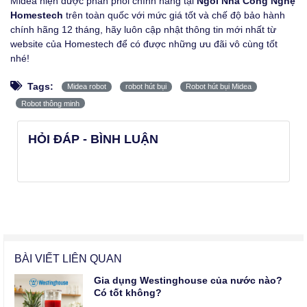
Midea hiện được phân phối chính hãng tại
Ngôi Nhà Công Nghệ
Homestech
trên toàn quốc với mức giá tốt và chế độ bảo hành
chính hãng 12 tháng, hãy luôn cập nhật thông tin mới nhất từ
website của Homestech để có được những ưu đãi vô cùng tốt
nhé!
Tags:
Midea robot
robot hút bụi
Robot hút bụi Midea
Robot thông minh
HỎI ĐÁP - BÌNH LUẬN
BÀI VIẾT LIÊN QUAN
Gia dụng Westinghouse của nước nào?
Có tốt không?