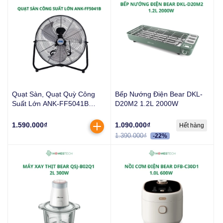
Quạt Sàn, Quạt Quỳ Công
Bếp Nướng Điện Bear DKL-
Suất Lớn ANK-FF5041B
D20M2 1.2L 2000W
150W
1.590.000₫
1.090.000₫
Hết hàng
1.390.000₫
-22%