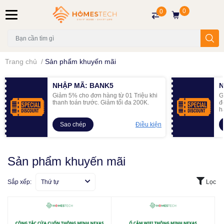
0
0
Trang chủ
/
Sản phẩm khuyến mãi
NHẬP MÃ: BANK5
N
Giảm 5% cho đơn hàng từ 01 Triệu khi
G
thanh toán trước. Giảm tối đa 200K.
đ
h
Sao chép
Điều kiện
Sản phẩm khuyến mãi
Sắp xếp:
Thứ tự
Lọc