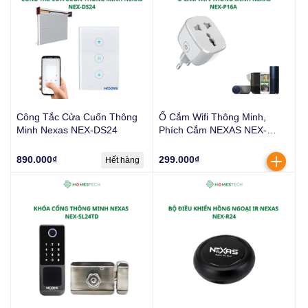
Công Tắc Cửa Cuốn Thông
Ổ Cắm Wifi Thông Minh,
Minh Nexas NEX-DS24
Phích Cắm NEXAS NEX-
P16A | Tắt Mở Bằng Điện
Thoại Kết Nối Wifi Hẹn Giờ
890.000₫
299.000₫
Hết hàng