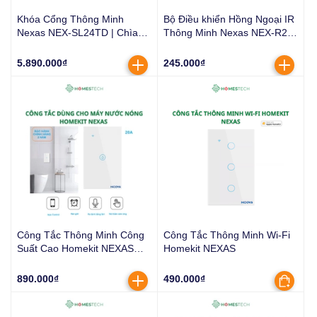
Khóa Cổng Thông Minh
Bộ Điều khiển Hồng Ngoại IR
Nexas NEX-SL24TD | Chìa
Thông Minh Nexas NEX-R24
cơ Thẻ từ Vân Tay Mật Khẩu
Điều Khiển Wifi Điều Hòa Tivi
App TTLock
Quạt
5.890.000₫
245.000₫
Công Tắc Thông Minh Công
Công Tắc Thông Minh Wi-Fi
Suất Cao Homekit NEXAS
Homekit NEXAS
Dùng Cho Máy Nước Nóng
890.000₫
490.000₫