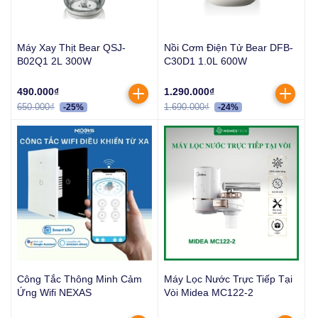
Máy Xay Thịt Bear QSJ-
Nồi Cơm Điện Tử Bear DFB-
B02Q1 2L 300W
C30D1 1.0L 600W
490.000₫
1.290.000₫
650.000₫
1.690.000₫
-25%
-24%
Công Tắc Thông Minh Cảm
Máy Lọc Nước Trực Tiếp Tại
Ứng Wifi NEXAS
Vòi Midea MC122-2